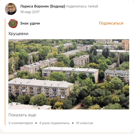
Фид
Лариса Вороняк (Боднар)
поделилась темой
19 мар 2017
Подписаться
Знак удачи
Хрущевки.
Показать еще
3 комментария
4 раза поделились
10 классов