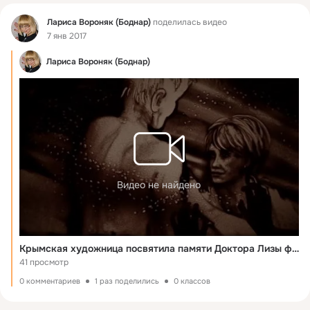
Фид
Лариса Вороняк (Боднар)
поделилась видео
7 янв 2017
Лариса Вороняк (Боднар)
Видео не найдено
Крымская художница посвятила памяти Доктора Лизы фильм из песка
41 просмотр
0 комментариев
1 раз поделились
0 классов