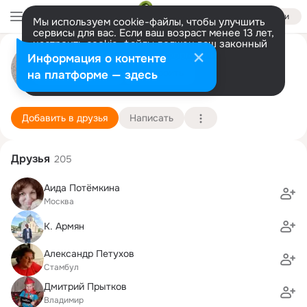
Войти
Мы используем cookie-файлы, чтобы улучшить
сервисы для вас. Если ваш возраст менее 13 лет,
настроить cookie-файлы должен ваш законный
Лариса Вороняк (Боднар)
представитель.
Больше информации
Информация о контенте
Разрешить все
Настроить
на платформе — здесь
Нижний Новгород
22 июня (56 лет)
3 школа
Подробнее
Добавить в друзья
Написать
Друзья
205
Aида Потёмкина
Москва
К. Армян
Александр Петухов
Стамбул
Дмитрий Прытков
Владимир