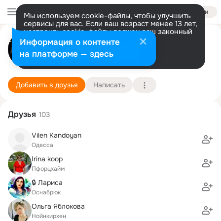
Войти
Мы используем cookie-файлы, чтобы улучшить
сервисы для вас. Если ваш возраст менее 13 лет,
настроить cookie-файлы должен ваш законный
Alexander Кoop
представитель.
Больше информации
Информация о контенте
Разрешить все
Настроить
на платформе — здесь
Feldberg
24 июня (51 год)
53 школа
Подробнее
Добавить в друзья
Написать
Друзья
103
Vilen Kandoyan
Одесса
Irina koop
Пфорцхайм
🔒 Лариса
Оснабрюк
Ольга Яблокова
Нойнкирхен