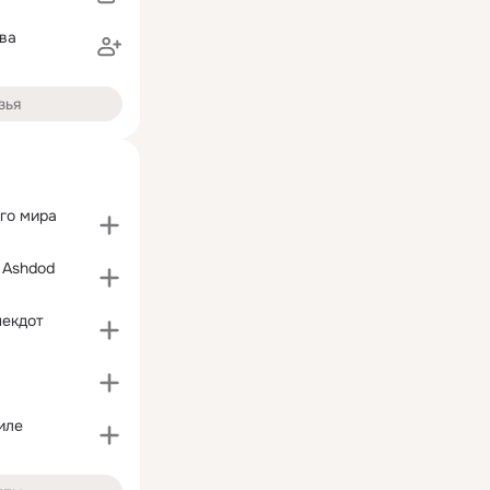
ва
зья
го мира
а
- Ashdod
некдот
иле