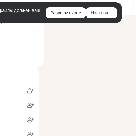
Войти
e-файлы должен ваш
Разрешить все
Настроить
Правая
ний визит: 11 сен 2017
колонка
н
a