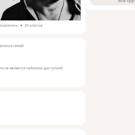
Все гру
поделились
3K классов
елился темой
ли не является публично доступной