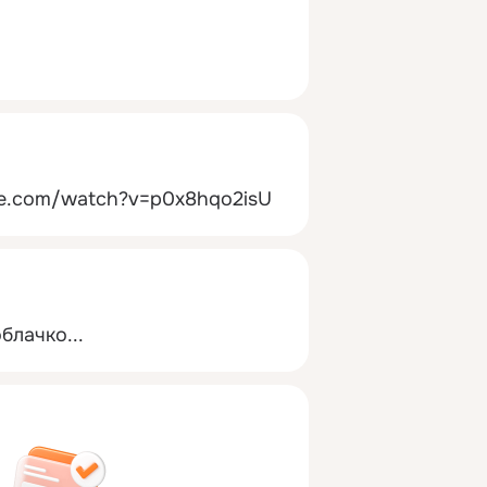
be.com/watch?v=p0x8hqo2isU
блачко...