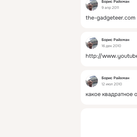
Фид
Борис Райхман
9 апр 2011
the-gadgeteer.com
Фид
Борис Райхман
16 дек 2010
http://www.youtu
Фид
Борис Райхман
12 июл 2010
какое квадратное о