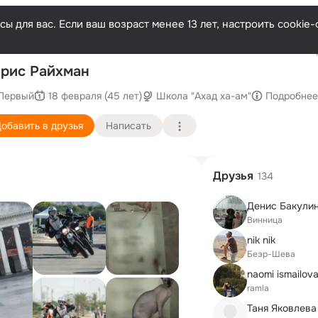
ы для вас. Если ваш возраст менее 13 лет, настроить cooki
Послед
рис Райхман
Первый
18 февраля (45 лет)
Школа "Ахад ха-ам"
Подробнее
обавить в друзья
Написать
Друзья
134
Денис Бакули
Винница
nik nik
Беэр-Шева
naomi ismailov
ramla
Таня Яковлева