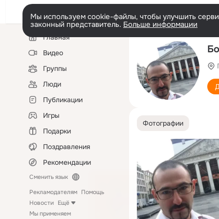
Мы используем cookie-файлы, чтобы улучшить сервис
законный представитель.
Больше информации
Левая
Главная
колонка
Бо
Видео
Группы
Люди
Д
Публикации
Игры
Фотографии
Подарки
Поздравления
Рекомендации
Сменить язык
Рекламодателям
Помощь
Новости
Ещё
Мы применяем