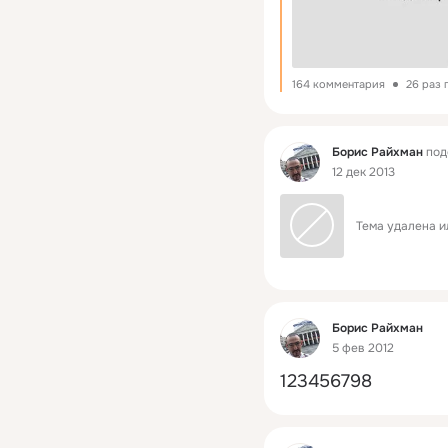
164 комментария
26 раз 
Фид
Борис Райхман
под
12 дек 2013
Тема удалена и
Фид
Борис Райхман
5 фев 2012
123456798