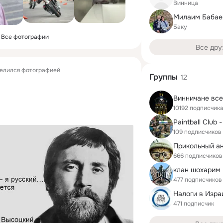
Винница
Милаим Бабае
Баку
Все фотографии
Все дру
елился фотографией
Группы
12
Винничане все
10192 подписчик
Paintball Club 
109 подписчиков
Прикольный а
666 подписчиков
клан шохарим
477 подписчиков
Налоги в Изра
471 подписчик