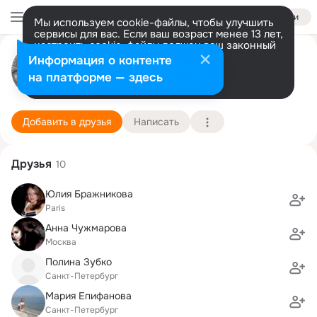
Войти
Мы используем cookie-файлы, чтобы улучшить
сервисы для вас. Если ваш возраст менее 13 лет,
настроить cookie-файлы должен ваш законный
Светлана Комулайнен
представитель.
Больше информации
Информация о контенте
Разрешить все
Настроить
на платформе — здесь
Санкт-Петебрург
8 марта (37 лет)
СПбГАТИ, Санкт-Петербургская государственна
Подробнее
Добавить в друзья
Написать
Друзья
10
Юлия Бражникова
Paris
Анна Чужмарова
Москва
Полина Зубко
Санкт-Петербург
Мария Епифанова
Санкт-Петербург