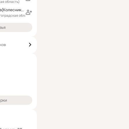
кая область)
Зоя Братчикова(Колесникова)
гоградская область)
зья
ков
арки