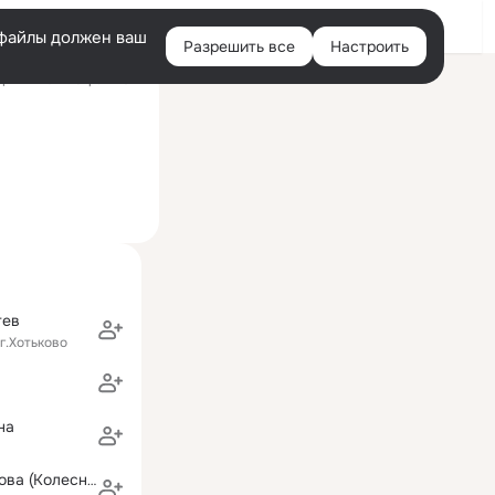
Войти
e-файлы должен ваш
Разрешить все
Настроить
Правая
ний визит: 6 фев 2017
колонка
тев
г.Хотьково
на
Любовь Быканова (Колесникова)