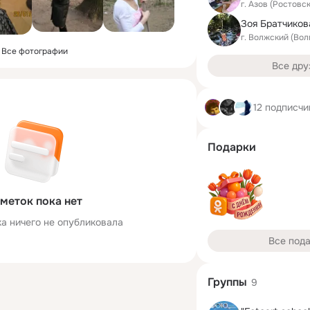
г. Азов (Ростовс
г. Волжский (Вол
Все фотографии
Все дру
12 подписчи
Подарки
меток пока нет
а ничего не опубликовала
Все под
Группы
9