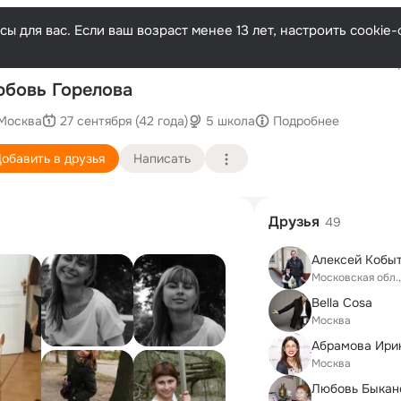
ы для вас. Если ваш возраст менее 13 лет, настроить cooki
Послед
бовь Горелова
Москва
27 сентября (42 года)
5 школа
Подробнее
обавить в друзья
Написать
Друзья
49
Алексей Кобы
Московская обл.,
Bella Cosa
Москва
Абрамова Ири
Москва