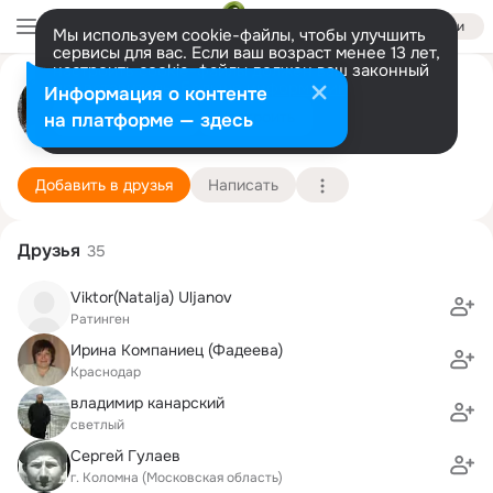
Войти
Мы используем cookie-файлы, чтобы улучшить
сервисы для вас. Если ваш возраст менее 13 лет,
настроить cookie-файлы должен ваш законный
представитель.
Больше информации
сергей рычков
Информация о контенте
Разрешить все
Настроить
на платформе — здесь
Ратинген
24 сентября
Подробнее
Добавить в друзья
Написать
Друзья
35
Viktor(Natalja) Uljanov
Ратинген
Ирина Компаниец (Фадеева)
Краснодар
владимир канарский
светлый
Сергей Гулаев
г. Коломна (Московская область)