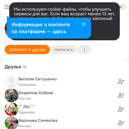
Войти
Мы используем cookie-файлы, чтобы улучшить
сервисы для вас. Если ваш возраст менее 13 лет,
настроить cookie-файлы должен ваш законный
Сергей Карунский
представитель.
Больше информации
Информация о контенте
Разрешить все
Настроить
на платформе — здесь
Москва
19 августа (50 лет)
9 школа
Подробнее
Добавить в друзья
Написать
Друзья
16
Виталик Евтушенко
Ленкорань
Владимир Бобров
Реутов
** Alla **
Одинцово
Вероника Семенова
Москва