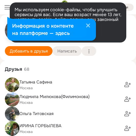
Войти
Мы используем cookie-файлы, чтобы улучшить
сервисы для вас. Если ваш возраст менее 13 лет,
настроить cookie-файлы должен ваш законный
представитель.
Больше информации
Екатерина Екатерина
Информация о контенте
Разрешить все
Настроить
на платформе — здесь
Москва
1 января
Подробнее
Добавить в друзья
Написать
Друзья
68
Татьяна Сафина
Москва
Людмила Mилюкова(Филимонова)
Москва
Ольга Титовская
ИРИНА ГОРБЫЛЕВА
Москва