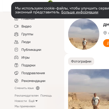
Мы используем cookie-файлы, чтобы улучшить сервис
законный представитель.
Больше информации
Левая
Главная
колонка
дм
Видео
Группы
Люди
Д
Публикации
Игры
Фотографии
Подарки
Поздравления
Рекомендации
Сменить язык
Рекламодателям
Помощь
Новости
Ещё
Мы применяем