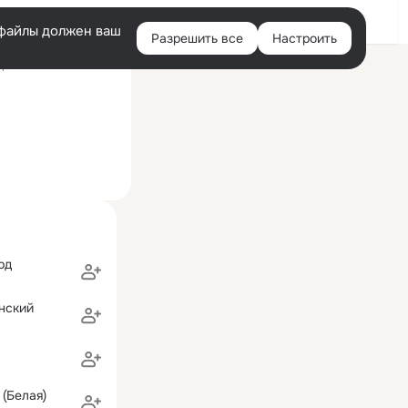
Войти
e-файлы должен ваш
Разрешить все
Настроить
Правая
ний визит: 17 авг 2018
колонка
рд
нский
(Белая)