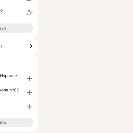
ко
зья
ка
 Израиле
Школа №86
в
ппы