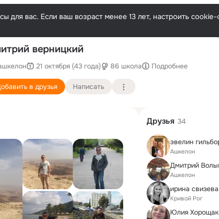
ы для вас. Если ваш возраст менее 13 лет, настроить cooki
Послед
итрий верницкий
ашкелон
21 октября (43 года)
86 школа
Подробнее
обавить в друзья
Написать
Друзья
34
эвелин гильбо
Ашкелон
Дмитрий Волы
Ашкелон
ирина свизева
Кривой Рог
Юлия Хорощак 