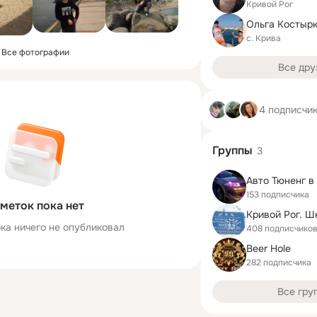
Кривой Рог
Ольга Костыр
с. Крива
Все фотографии
Все дру
4 подписчи
Группы
3
Авто Тюненг в
153 подписчика
меток пока нет
Кривой Рог. 
ка ничего не опубликовал
408 подписчико
Beer Hole
282 подписчика
Все гру