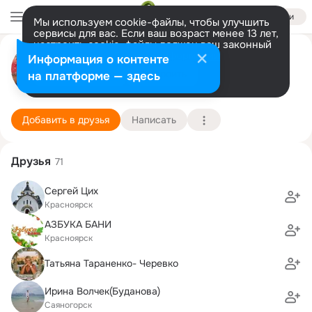
Войти
Мы используем cookie-файлы, чтобы улучшить
сервисы для вас. Если ваш возраст менее 13 лет,
настроить cookie-файлы должен ваш законный
Наталья Швецова (Шульга)
представитель.
Больше информации
Информация о контенте
Разрешить все
Настроить
на платформе — здесь
Красноярск
9 ноября (57 лет)
Шуваевская школа
Подробнее
Добавить в друзья
Написать
Друзья
71
Сергей Цих
Красноярск
АЗБУКА БАНИ
Красноярск
Татьяна Тараненко- Черевко
Ирина Волчек(Буданова)
Саяногорск