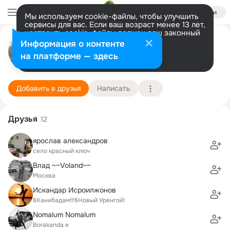
Войти
Мы используем cookie-файлы, чтобы улучшить
сервисы для вас. Если ваш возраст менее 13 лет,
настроить cookie-файлы должен ваш законный
Нюша Костина
представитель.
Больше информации
Информация о контенте
Разрешить все
Настроить
на платформе — здесь
Краснодар
22 августа (40 лет)
307 школа
Подробнее
Добавить в друзья
Написать
Друзья
12
ярослав александров
село красный ключ
Влад ~~Voland~~
Москва
Искандар Исроилжонов
§Канибадам!!!§Новый Уренгой!
Nomalum Nomalum
Borakanda e