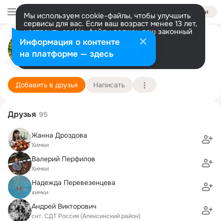
Войти
Мы используем cookie-файлы, чтобы улучшить
сервисы для вас. Если ваш возраст менее 13 лет,
настроить cookie-файлы должен ваш законный
Ирина Адамс(Новосадова)
представитель.
Больше информации
Информация о контенте
Разрешить все
Настроить
на платформе — здесь
москва
15 июня (53 года)
6 школа
Подробнее
Добавить в друзья
Написать
Друзья
95
Жанна Дроздова
Химки
Валерий Перфилов
Химки
Надежда Перевезенцева
химки
Андрей Викторович
снт. СДТ Россия (Алексинский район)