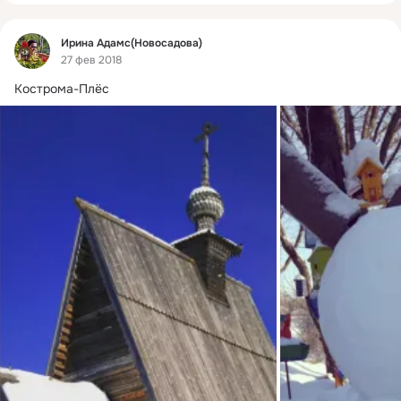
Фид
Ирина Адамс(Новосадова)
27 фев 2018
Кострома-Плёс