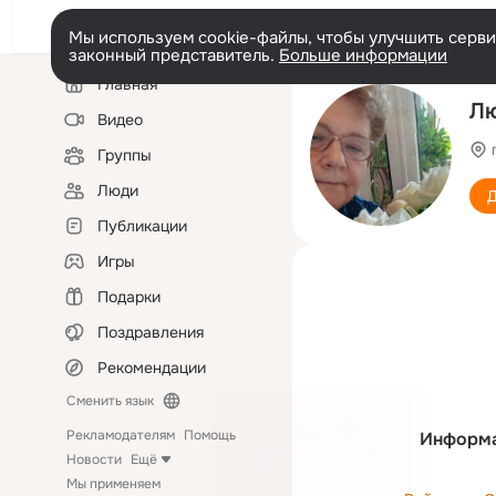
Мы используем cookie-файлы, чтобы улучшить сервис
законный представитель.
Больше информации
Левая
Главная
колонка
Лю
Видео
Группы
Люди
Д
Публикации
Игры
Подарки
Поздравления
Рекомендации
Сменить язык
Рекламодателям
Помощь
Информа
Новости
Ещё
Мы применяем