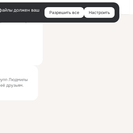
Войти
e-файлы должен ваш
Разрешить все
Настроить
Правая
ний визит: вчера 11:39
колонка
групп Людмилы
 её друзьям.