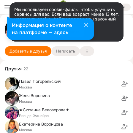
Войти
Мы используем cookie-файлы, чтобы улучшить
сервисы для вас. Если ваш возраст менее 13 лет,
настроить cookie-файлы должен ваш законный
Аленка Бойко
представитель.
Больше информации
Информация о контенте
Разрешить все
Настроить
на платформе — здесь
Москва
30 апреля (38 лет)
1525 лицей
Подробнее
Добавить в друзья
Написать
Друзья
22
Павел Погорельский
Москва
Женя Воронина
Москва
★Сюзанна Белозерова★
Рио-де-Жанейро
Екатерина Воронцова
Москва