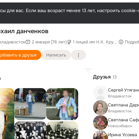
ы для вас. Если ваш возраст менее 13 лет, настроить cooki
хаил данченков
владивосток
2 января (76 лет)
1 лицей им Н.К. Крупской
Подро
обавить в друзья
Написать
Друзья
13
а
Сергей Утяган
Владивосток
Владивосток
Новосибирск
Ирина Усоева