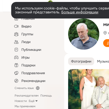
Мы используем cookie-файлы, чтобы улучшить сервис
законный представитель.
Больше информации
Левая
Главная
колонка
ми
Видео
Группы
Люди
Д
Публикации
Игры
Фотографии
Музык
Подарки
Поздравления
Рекомендации
Сменить язык
Рекламодателям
Помощь
Новости
Ещё
Мы применяем