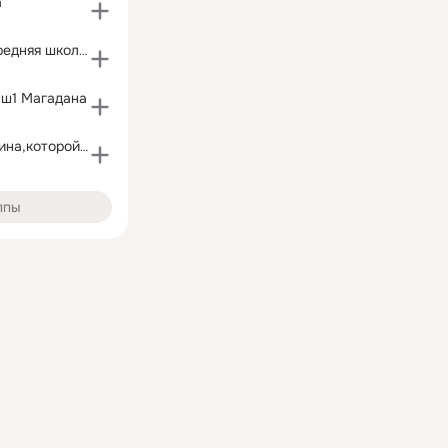
а
Тенькинская средняя школа-интернат
в
сш1 Магадана
Чалбухан- родина,которой нет
ппы