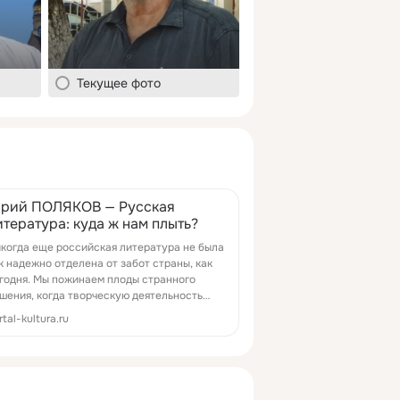
Текущее фото
рий ПОЛЯКОВ — Русская
итература: куда ж нам плыть?
когда еще российская литература не была
к надежно отделена от забот страны, как
годня. Мы пожинаем плоды странного
шения, когда творческую деятельность
ъявили сферой предоставления
rtal-kultura.ru
льтурных услуг.