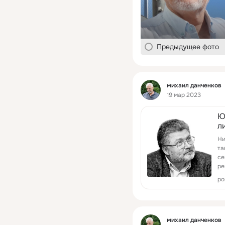
Предыдущее фото
Фид
михаил данченков
19 мар 2023
Ю
л
Ни
та
се
ре
об
po
ку
Фид
михаил данченков