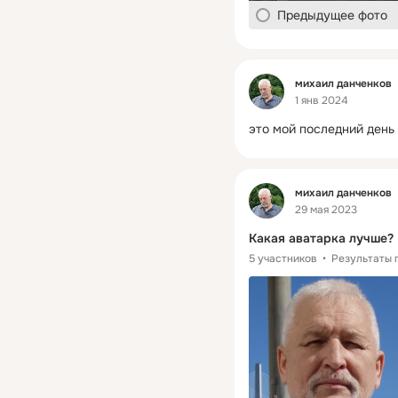
Предыдущее фото
Фид
михаил данченков
1 янв 2024
это мой последний день
Фид
михаил данченков
29 мая 2023
Какая аватарка лучше?
5 участников
Результаты 