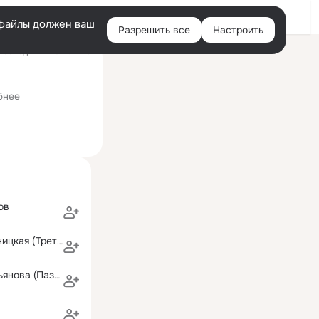
Войти
e-файлы должен ваш
Разрешить все
Настроить
Правая
Последний визит: 12:10
колонка
бнее
ов
Светлана Дарницкая (Третьякова)
Светлана Сафьянова (Пазехо)