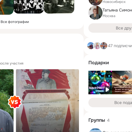
Новосибирск
Татьяна Симон
Москва
Все фотографии
Все дру
47 подписч
Подарки
после участия
Все под
Группы
4