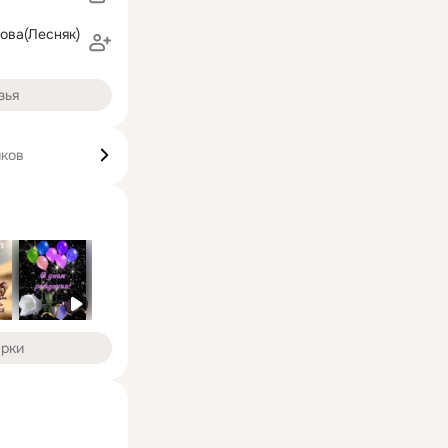
ова(Лесняк)
зья
иков
арки