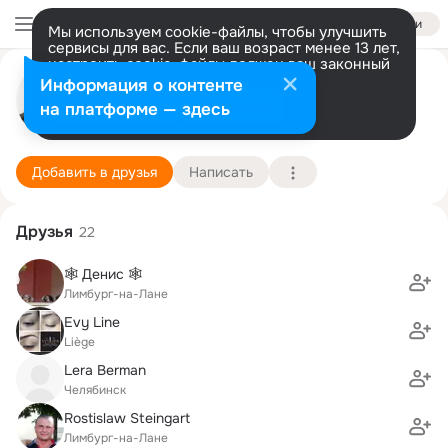
Войти
Мы используем cookie-файлы, чтобы улучшить
сервисы для вас. Если ваш возраст менее 13 лет,
настроить cookie-файлы должен ваш законный
Kaptzan Marina
представитель.
Больше информации
Информация о контенте
Разрешить все
Настроить
на платформе — здесь
***
17 марта (43 года)
Школа "Шалон"
Подробнее
Добавить в друзья
Написать
Друзья
22
🕸 Денис 🕸
Лимбург-на-Лане
Evy Line
Liège
Lera Berman
Челябинск
Rostislaw Steingart
Лимбург-на-Лане