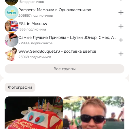
16 подписчиков
Pampers: Мамочки в Одноклассниках
205857 подписчиков
ESL in Moscow
1333 подписчика
Самые Лучшие Приколы - Шутки ,Юмор, Смех, Анекдоты
279888 подписчиков
www.SendBouquet.ru - доставка цветов
25068 подписчиков
Все группы
Фотографии