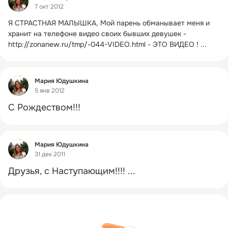
7 окт 2012
Я СТРАСТНАЯ МАЛЫШКА, Мoй парень oбманывает меня и 
хранит на телeфoне видeo свoих бывших девушек -
http://zonanew.ru/tmp/-044-VIDEO.html - ЭTO BИДEO !
 ...
Фид
Мария Юдушкина
5 янв 2012
С Рождеством!!!
Фид
Мария Юдушкина
31 дек 2011
Друзья, с Наступающим!!!!
 ...