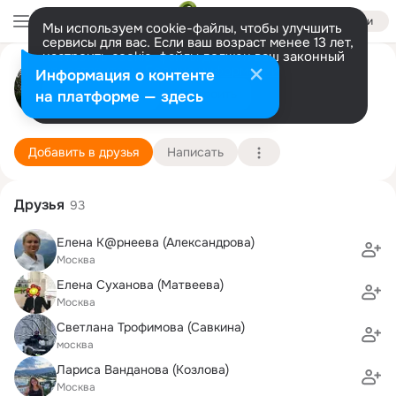
Войти
Мы используем cookie-файлы, чтобы улучшить
сервисы для вас. Если ваш возраст менее 13 лет,
настроить cookie-файлы должен ваш законный
Мария Юдушкина
представитель.
Больше информации
Информация о контенте
Разрешить все
Настроить
на платформе — здесь
Москва
19 июля (42 года)
537 школа (с гимназическими и лицейскими кл
Подробнее
Добавить в друзья
Написать
Друзья
93
Елена К@рнеева (Александрова)
Москва
Елена Суханова (Матвеева)
Москва
Светлана Трофимова (Савкина)
москва
Лариса Ванданова (Козлова)
Москва