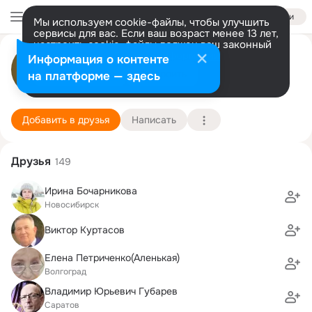
Войти
Мы используем cookie-файлы, чтобы улучшить
сервисы для вас. Если ваш возраст менее 13 лет,
настроить cookie-файлы должен ваш законный
Аркадий Старков
представитель.
Больше информации
Информация о контенте
Разрешить все
Настроить
на платформе — здесь
Москва
17 сентября (43 года)
13 школа
Подробнее
Добавить в друзья
Написать
Друзья
149
Ирина Бочарникова
Новосибирск
Виктор Куртасов
Елена Петриченко(Аленькая)
Волгоград
Владимир Юрьевич Губарев
Саратов