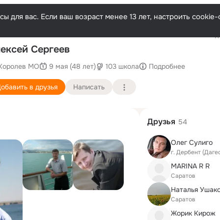
ы для вас. Если ваш возраст менее 13 лет, настроить cooki
Последн
ексей Сергеев
Королев МО
9 мая (48 лет)
103 школа
Подробнее
обавить в друзья
Написать
Друзья
54
Олег Сулиго
г. Дербент (Даге
MARINA R R
Саратов
Саратов
Жорик Кирож