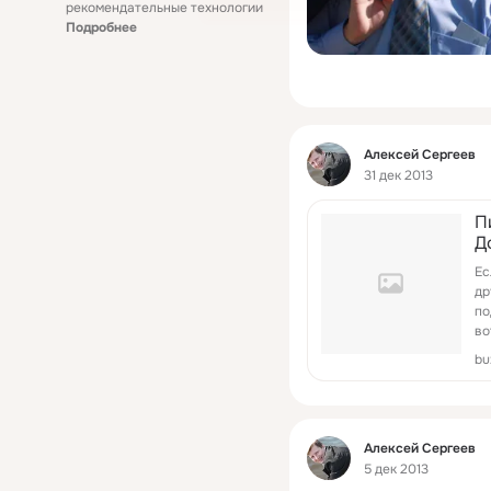
рекомендательные технологии
Подробнее
Фид
Алексей Сергеев
31 дек 2013
П
Д
Ес
др
по
во
по
bu
пр
Фид
Алексей Сергеев
5 дек 2013