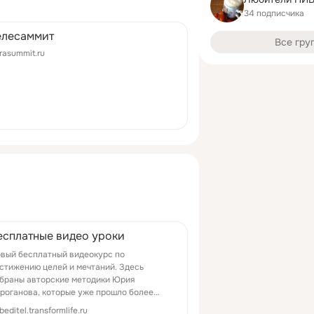
34 подписчика
елесаммит
Все гру
trasummit.ru
есплатные видео уроки
вый бесплатный видеокурс по
стижению целей и мечтаний. Здесь
браны авторские методики Юрия
роганова, которые уже прошло более
00 человек. Оставьте контакты в форму
beditel.transformlife.ru