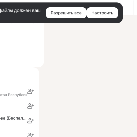
Войти
e-файлы должен ваш
Разрешить все
Настроить
Правая
ий визит: 12 мая 2020
колонка
стан Республика)
Наталья Ушакова (Беспалова)