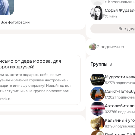
г. Комсомольск-
Софья Журавл
Усмань
Все фотографии
Все дру
2 подписчика
исьмо от деда мороза, для
Группы
81
орогих друзей!
ли вы хотите подарить себе, своим
Мудрости кав
узьям и близким хорошее настроение -
52778 подписчик
дарите им нашу открытку! Новый год вот
Санкт-Петерб
т наступит, и наша группа поможет вам
здравить своих родных с этим чудесным
172021 подписчик
zzok.ru
аздником!
Автолюбители
323769 подписчи
Кальянный уго
82196 подписчик
Любители ПИ