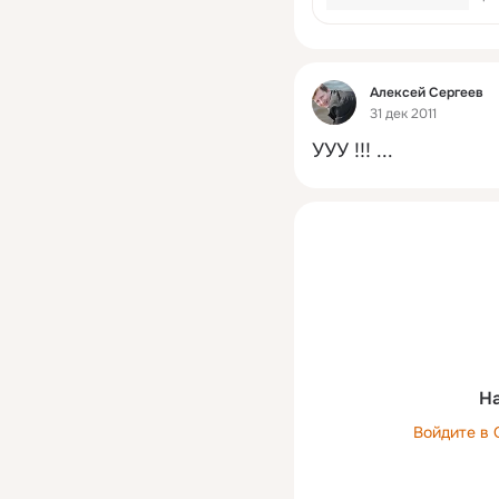
на
ма
Фид
Алексей Сергеев
31 дек 2011
УУУ !!!
 ...
На
Войдите в 