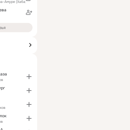
на-Амуре (Хабаровский край)
ева
зья
каза
ов
ург
ков
лок
ов
ВА