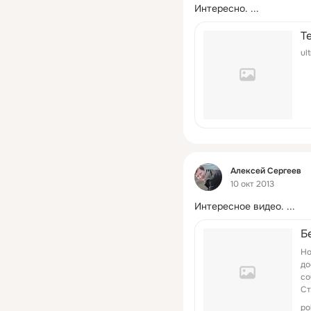
Интересно.
 ...
Т
ul
Фид
Алексей Сергеев
10 окт 2013
Интересное видео.
 ...
Б
Но
до
со
Ст
40
po