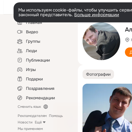
Мы используем cookie-файлы, чтобы улучшить сервис
законный представитель.
Больше информации
Левая
Главная
колонка
Ал
Видео
Группы
Люди
Д
Публикации
Игры
Фотографии
Подарки
Поздравления
Рекомендации
Сменить язык
Рекламодателям
Помощь
Новости
Ещё
Мы применяем