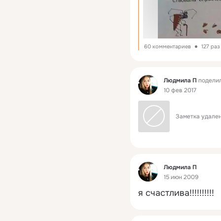
60 комментариев
127 ра
Фид
Людмила П
поделил
10 фев 2017
Заметка удален
Фид
Людмила П
15 июн 2009
я счастлива!!!!!!!!!!