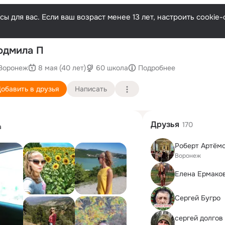
ы для вас. Если ваш возраст менее 13 лет, настроить cooki
П
юдмила П
Воронеж
8 мая (40 лет)
60 школа
Подробнее
обавить в друзья
Написать
Друзья
170
а
Роберт Артём
Воронеж
Елена Ермако
Сергей Бугро
сергей долгов