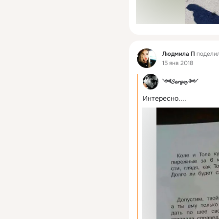
Фид
Людмила П
поделил
15 янв 2018
༺𝓢𝓮𝓻𝓰𝓮𝔂 ༻
Интересно....