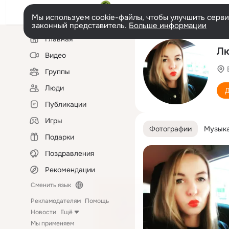
Мы используем cookie-файлы, чтобы улучшить сервис
законный представитель.
Больше информации
Левая
Главная
колонка
Л
Видео
Группы
Люди
Д
Публикации
Игры
Фотографии
Музык
Подарки
Поздравления
Рекомендации
Сменить язык
Рекламодателям
Помощь
Новости
Ещё
Мы применяем