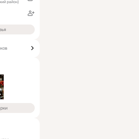
кий район)
зья
иков
арки