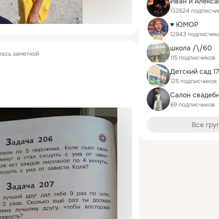
Иван и Алекса
132624 подписчи
♥ ЮМОР
12943 подписчик
школа /\/60
ась заметкой
115 подписчиков
Детский сад 1
125 подписчиков
69 подписчиков
Все гру