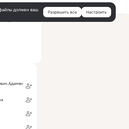
Войти
e-файлы должен ваш
Разрешить все
Настроить
Правая
оследний визит: 3 авг
колонка
ович Адамян
ва