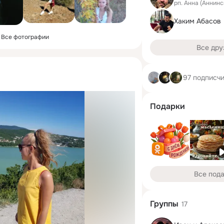
рп. Анна (Аннинс
Хаким Абасов
Все фотографии
Все дру
97 подписч
Подарки
Все под
Группы
17