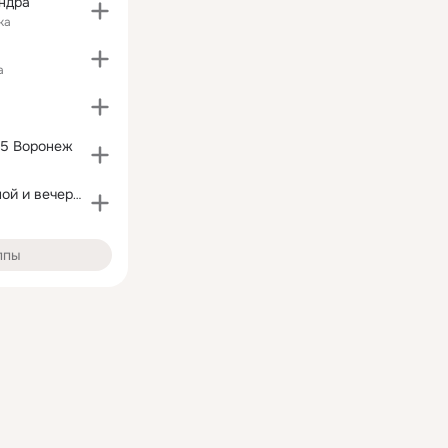
ндра
ка
а
75 Воронеж
Салон свадебной и вечерней моды Alteza
ппы