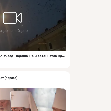
идео не найдено
Над зданием, где заседал съезд Порошенко и сатанистов кружила огромная стая ворон
ет (Харлов)