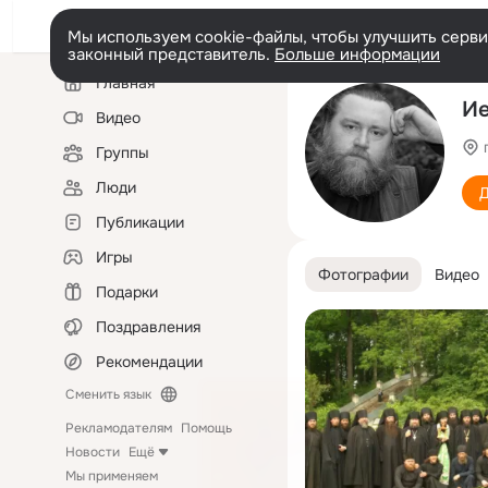
Мы используем cookie-файлы, чтобы улучшить сервис
законный представитель.
Больше информации
Левая
Главная
колонка
Ие
Видео
Группы
Люди
Д
Публикации
Игры
Фотографии
Видео
Подарки
Поздравления
Рекомендации
Сменить язык
Рекламодателям
Помощь
Новости
Ещё
Мы применяем