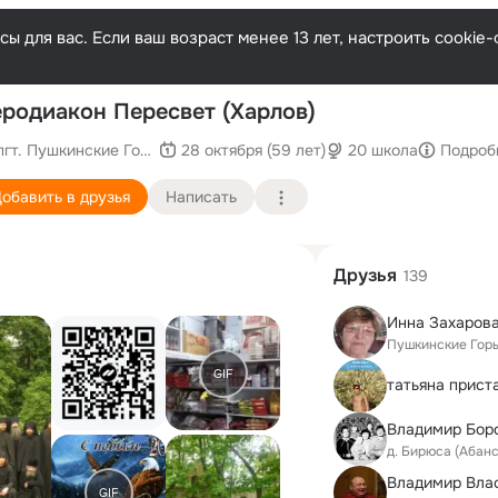
ы для вас. Если ваш возраст менее 13 лет, настроить cooki
По
родиакон Пересвет (Харлов)
пгт. Пушкинские Горы (Псков)
28 октября (59 лет)
20 школа
Подроб
обавить в друзья
Написать
Друзья
139
Инна Захаров
Пушкинские Гор
GIF
татьяна прист
Владимир Бор
д. Бирюса (Абан
Владимир Вла
GIF