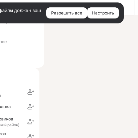
Войти
e-файлы должен ваш
Разрешить все
Настроить
Правая
следний визит: 29 мая
колонка
нее
а
ы
алова
овиков
ский район)
сов