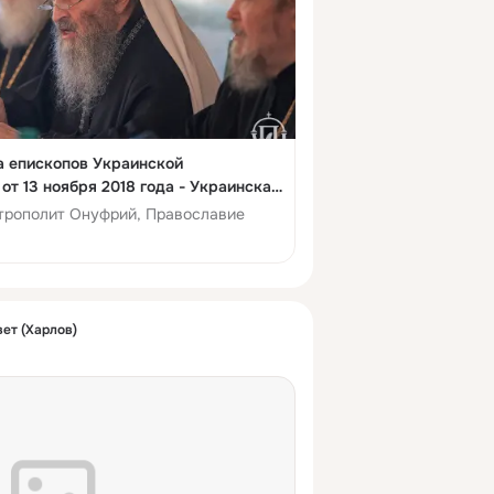
а епископов Украинской
от 13 ноября 2018 года - Украинская
ь
трополит Онуфрий, Православие
ет (Харлов)