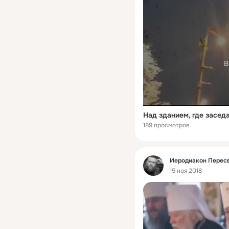
В
189 просмотров
Фид
Иеродиакон Пересв
15 ноя 2018