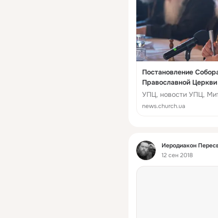
Постановление Собор
Православной Церкви 
Православная Церков
УПЦ, новости УПЦ, Ми
news.church.ua
Фид
Иеродиакон Пересв
12 сен 2018