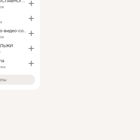
АЗБУКА ПРАВОСЛАВНОГО ХРИСТИАНИНА
ов
ка
Норильск. Фото-видео-события
ов
АЛЬЖИ
а
па
ика
ппы