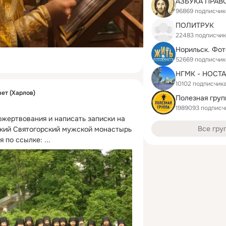
96869 подписчик
ПОЛИТРУК
22483 подписчи
52669 подписчик
НГМК - НОСТ
10102 подписчик
ет (Харлов)
Полезная груп
1989093 подписч
ертвования и написать записки на 
Все гру
кий Святогорский мужской монастырь 
я по ссылке:
 ...