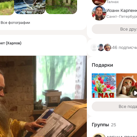
Талнах
Иоанн Карпен
Санкт-Петербур
Все фотографии
Все дру
ет (Харлов)
46 подписч
Подарки
Все под
Группы
25