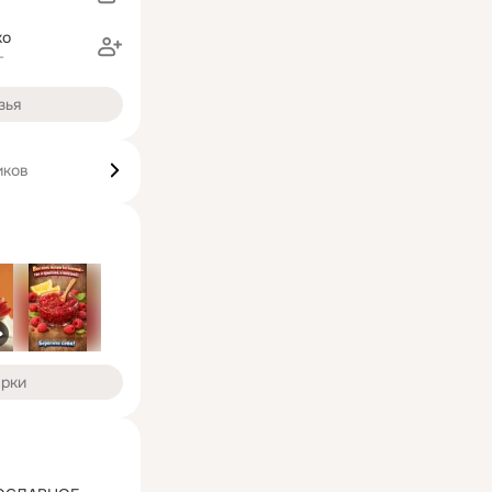
ко
г
зья
иков
арки