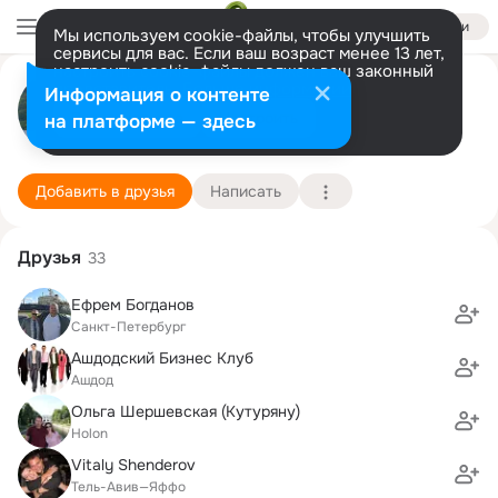
Войти
Мы используем cookie-файлы, чтобы улучшить
сервисы для вас. Если ваш возраст менее 13 лет,
настроить cookie-файлы должен ваш законный
Игорь Максимов
представитель.
Больше информации
Информация о контенте
Разрешить все
Настроить
на платформе — здесь
Ашдод
12 сентября (51 год)
28 школа
Подробнее
Добавить в друзья
Написать
Друзья
33
Ефрем Богданов
Санкт-Петербург
Ашдодский Бизнес Клуб
Ашдод
Ольга Шершевская (Кутуряну)
Holon
Vitaly Shenderov
Тель-Авив—Яффо