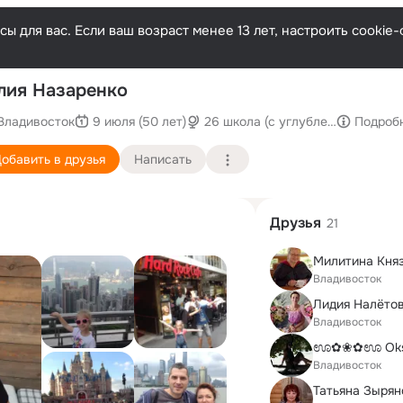
ы для вас. Если ваш возраст менее 13 лет, настроить cooki
По
ия Назаренко
Владивосток
9 июля (50 лет)
26 школа (с углубленным изуче
Подроб
обавить в друзья
Написать
Друзья
21
Владивосток
Лидия Налёто
Владивосток
Владивосток