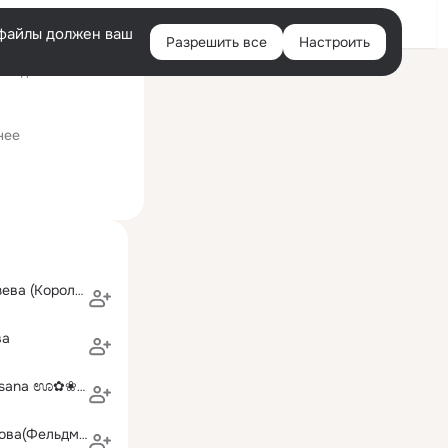
Войти
e-файлы должен ваш
Разрешить все
Настроить
Правая
следний визит: 18 июл
колонка
нием иностранных языков)
нее
Милитина Князева (Королёва)
ва
ಊ✿❀✿ಊ Oksana ಊ✿❀✿ಊ
Татьяна Зырянова(Фельдман)