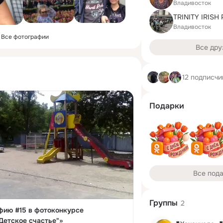
Владивосток
TRINITY IRISH
Владивосток
Все фотографии
Все дру
12 подписчи
Подарки
Все под
Группы
2
фию #15 в фотоконкурсе
Детское счастье"»