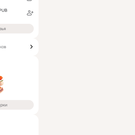
 PUB
зья
ков
арки