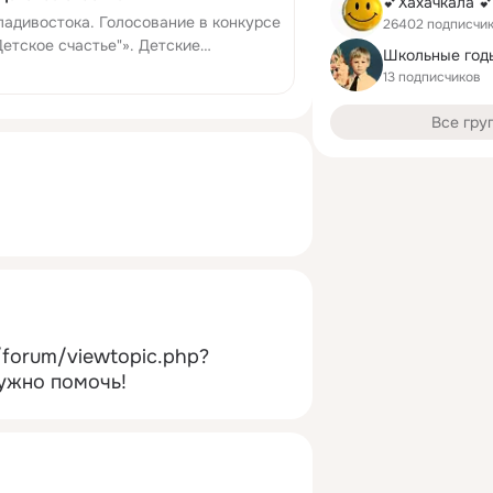
💕Хахачкала 
Владивостока. Голосование в конкурсе
26402 подписчи
етское счастье"». Детские
, обмен садами, форум
13 подписчиков
Все гру
/forum/viewtopic.php?
ужно помочь!