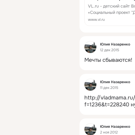
VL.ru - детский сайт 
«Социальный проект "Д
фотоотчёты, конкурсы
www.vl.ru
Фид
Юлия Назаренко
12 дек 2015
Мечты сбываются!
Фид
Юлия Назаренко
11 дек 2015
http://vladmama.ru
f=1236&t=228240
н
Фид
Юлия Назаренко
2 ноя 2012