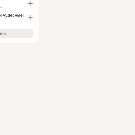

ка
Школьные годы чудесные! 1.09.1983 г.
ппы