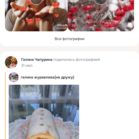
Все фотографии
Фид
Галина Чапурина
поделилась фотографией
31 июл
галина журавлева(не дружу)