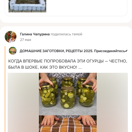
Фид
Галина Чапурина
поделилась темой
27 мая
П
ДОМАШНИЕ ЗАГОТОВКИ, РЕЦЕПТЫ 2025. Присоединяйтесь✔
КОГДА ВПЕРВЫЕ ПОПРОБОВАЛА ЭТИ ОГУРЦЫ — ЧЕСТНО, 
БЫЛА В ШОКЕ, КАК ЭТО ВКУСНО!
 ...