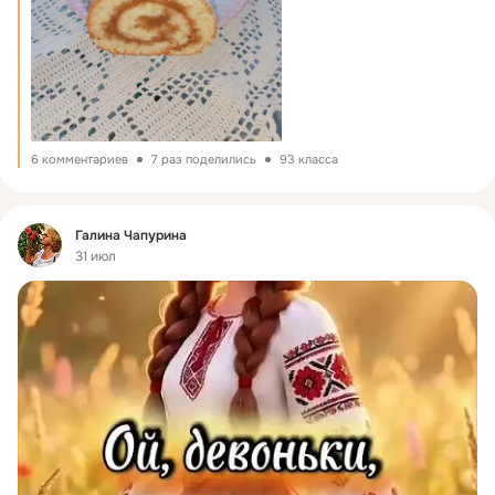
6 комментариев
7 раз поделились
93 класса
Фид
Галина Чапурина
31 июл