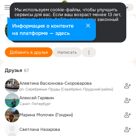
Войти
Мы используем cookie-файлы, чтобы улучшить
сервисы для вас. Если ваш возраст менее 13 лет,
настроить cookie-файлы должен ваш законный
Галина Чапурина
представитель.
Больше информации
Информация о контенте
Разрешить все
Настроить
на платформе — здесь
Санкт-Петербург
30 апреля (74 года)
Подробнее
Добавить в друзья
Написать
Друзья
67
Алевтина Васюхнова-Скороварова
рп. Серебряные Пруды (Серебряно-Прудский район)
Алексей Гарявин
Санкт-Петербург
Марина Молочек (Гонджи)
Светлана Назарова