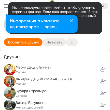
Войти
Мы используем cookie-файлы, чтобы улучшить
сервисы для вас. Если ваш возраст менее 13 лет,
настроить cookie-файлы должен ваш законный
Алексей Дець
представитель.
Больше информации
Информация о контенте
Разрешить все
Настроить
на платформе — здесь
Москва
6 июля (51 год)
РГАУ, Российский государственный аграрный у
Подробнее
Добавить в друзья
Написать
Друзья
9
Мария Дець (Лапина)
Москва
Дмитрий Дець (ID 554748633283)
Москва
Эдуард Стрельцов
Самара
Виктор Евтушенко
Железнодорожный