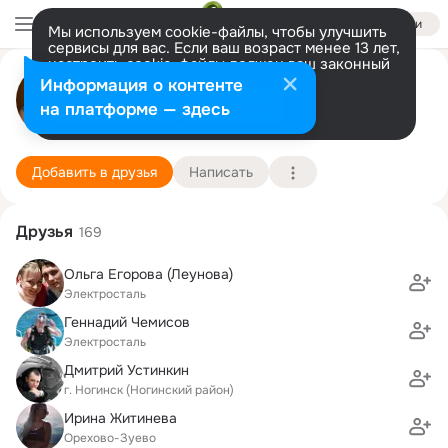
Войти
Мы используем cookie-файлы, чтобы улучшить
сервисы для вас. Если ваш возраст менее 13 лет,
настроить cookie-файлы должен ваш законный
Оля Рязанцева
представитель.
Больше информации
Информация о контенте
Разрешить все
Настроить
на платформе — здесь
Электросталь
10 декабря (41 год)
РГСУ (ЭФ), Филиал Российского государственн
Подробнее
Добавить в друзья
Написать
Друзья
169
Ольга Егорова (Леунова)
Электросталь
Геннадий Чемисов
Электросталь
Дмитрий Устинкин
г. Ногинск (Ногинский район)
Ирина Житинева
Орехово-Зуево