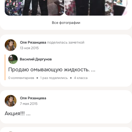
Все фотографии
Фид
Оля Рязанцева
поделилась заметкой
13 ноя 2015
Василий Дергунов
Продаю омывающую жидкость.
 ...
0 комментариев
1 раз поделились
4 класса
Фид
Оля Рязанцева
7 мая 2015
Акция!!!
 ...