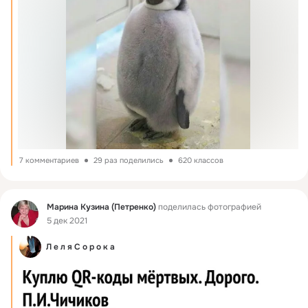
7 комментариев
29 раз поделились
620 классов
Фид
Марина Кузина (Петренко)
поделилась фотографией
5 дек 2021
Л е л я С о р о к а