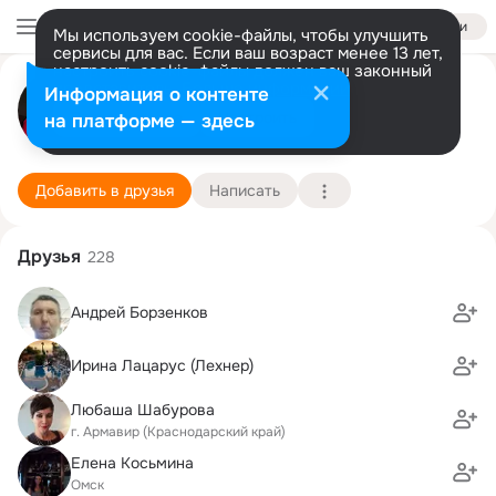
Войти
Мы используем cookie-файлы, чтобы улучшить
сервисы для вас. Если ваш возраст менее 13 лет,
настроить cookie-файлы должен ваш законный
Марина Кузина (Петренко)
представитель.
Больше информации
Информация о контенте
Разрешить все
Настроить
на платформе — здесь
Омск ISQ421969851
31 декабря
Подробнее
Добавить в друзья
Написать
Друзья
228
Андрей Борзенков
Ирина Лацарус (Лехнер)
Любаша Шабурова
г. Армавир (Краснодарский край)
Елена Косьмина
Омск