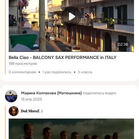
02:36
Bella Ciao - BALCONY SAX PERFORMANCE in ITALY
199 просмотров
0 комментариев
1 раз поделились
3 класса
Фид
Марина Колпакова (Матюшкина)
поделилась видео
15 апр 2025
𝐃𝐞𝐝 𝐌𝐨𝐫𝐨𝐙 ♫