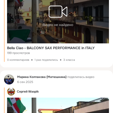
Видео не найдено
Bella Ciao - BALCONY SAX PERFORMANCE in ITALY
199 просмотров
0 комментариев
1 раз поделились
3 класса
Фид
Марина Колпакова (Матюшкина)
поделилась видео
6 сен 2025
Сергей Waspik