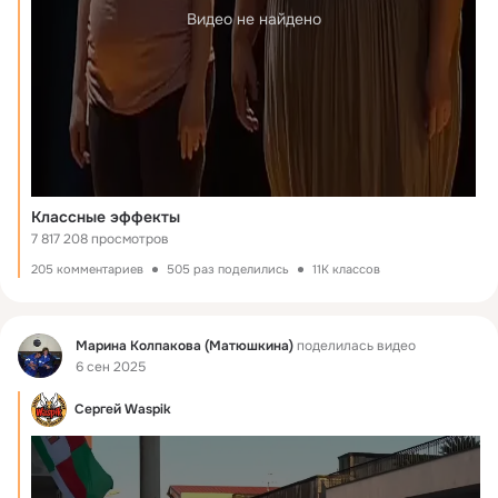
Видео не найдено
Классные эффекты
7 817 208 просмотров
205 комментариев
505 раз поделились
11K классов
Фид
Марина Колпакова (Матюшкина)
поделилась видео
6 сен 2025
Сергей Waspik