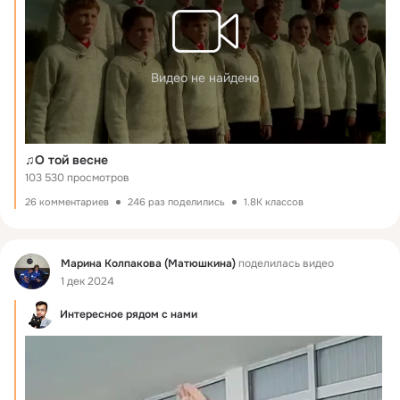
Видео не найдено
♫О той весне
103 530 просмотров
26 комментариев
246 раз поделились
1.8K классов
Фид
Марина Колпакова (Матюшкина)
поделилась видео
1 дек 2024
Интересное рядом с нами