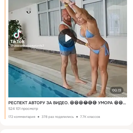
00:19
РЕСПЕКТ АВТОРУ ЗА ВИДЕО. 😆😆😆😂😅😅 УМОРА 😆😆😆😅
524 101 просмотр
172 комментария
378 раз поделились
7.7K классов