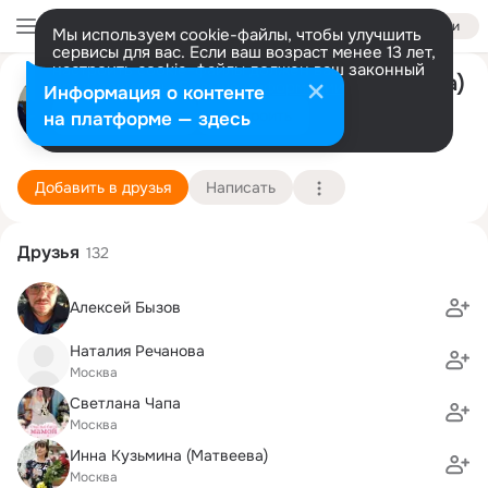
Войти
Мы используем cookie-файлы, чтобы улучшить
сервисы для вас. Если ваш возраст менее 13 лет,
настроить cookie-файлы должен ваш законный
Марина Колпакова (Матюшкина)
представитель.
Больше информации
Информация о контенте
Разрешить все
Настроить
на платформе — здесь
Москва
9 июня (57 лет)
778 школа (с экологическим уклоном)
Подробнее
Добавить в друзья
Написать
Друзья
132
Алексей Бызов
Наталия Речанова
Москва
Светлана Чапа
Москва
Инна Кузьмина (Матвеева)
Москва