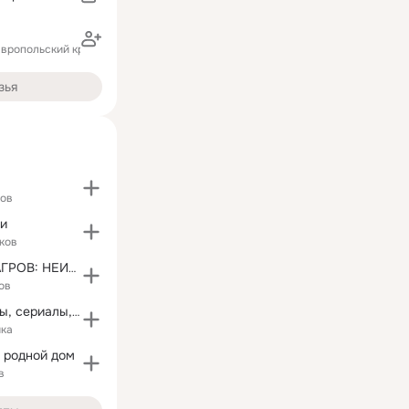
авропольский край)
зья
ков
чи
ков
ВЛАДИМИР БАГРОВ: НЕИЗВЕСТНАЯ ТУРКМЕНИЯ
ов
tvzavr - фильмы, сериалы, мультфильмы
ика
 родной дом
в