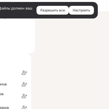
Войти
e-файлы должен ваш
Разрешить все
Настроить
Правая
ледний визит: 30 июл
колонка
имов
ов
заров