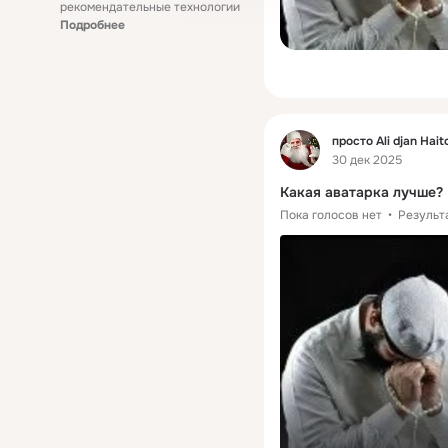
рекомендательные технологии
Подробнее
Фид
просто Ali djan Hait
30 дек 2025
Какая аватарка лучше?
Пока голосов нет
Результ