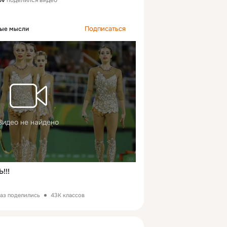
Подписаться
ые мысли
Видео не найдено
!!!
раз поделились
43K классов