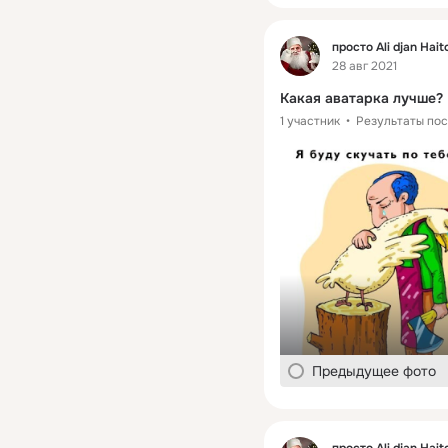
Фид
просто Ali djan Hait
28 авг 2021
Какая аватарка лучше?
1 участник
Результаты пос
Предыдущее фото
Фид
просто Ali djan Hait