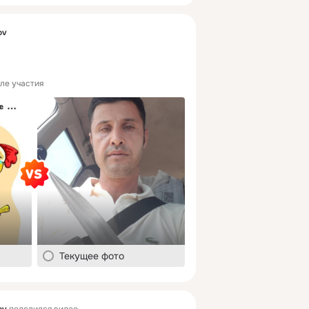
ov
ле участия
Текущее фото
ov
поделился видео