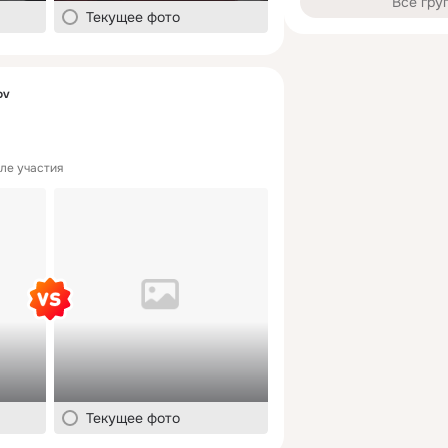
Все гру
Текущее фото
ov
ле участия
Текущее фото