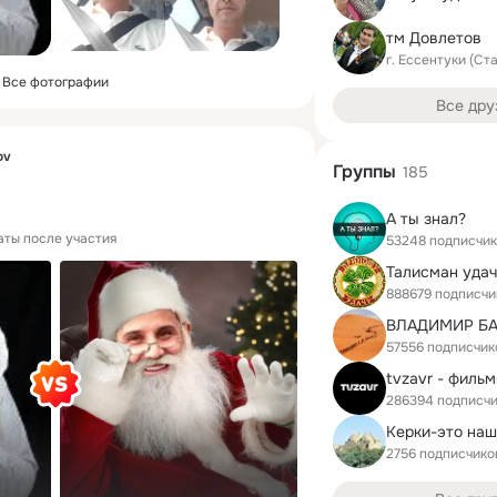
тм Довлетов
г. Ессентуки (Ст
Все фотографии
Все дру
ov
Группы
185
А ты знал?
аты после участия
53248 подписчи
Талисман уда
888679 подписчи
57556 подписчик
286394 подписч
Керки-это наш
2756 подписчико