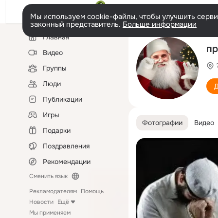
Мы используем cookie-файлы, чтобы улучшить сервис
законный представитель.
Больше информации
Левая
Главная
колонка
пр
Видео
Группы
Люди
Д
Публикации
Игры
Фотографии
Видео
Подарки
Поздравления
Рекомендации
Сменить язык
Рекламодателям
Помощь
Новости
Ещё
Мы применяем