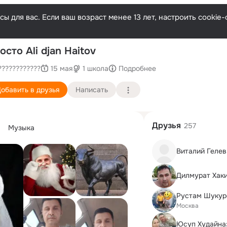
ы для вас. Если ваш возраст менее 13 лет, настроить cooki
Пос
осто Ali djan Haitov
????????????
15 мая
1 школа
Подробнее
обавить в друзья
Написать
Друзья
257
Музыка
Виталий Гелев
Дилмурат Хак
Рустам Шукур
Москва
Юсуп Худайна