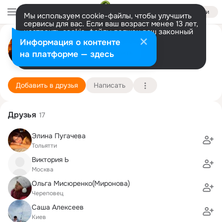
Войти
Мы используем cookie-файлы, чтобы улучшить
сервисы для вас. Если ваш возраст менее 13 лет,
настроить cookie-файлы должен ваш законный
СЕРГЕЙ ЦАРЬКОВ
представитель.
Больше информации
Информация о контенте
Разрешить все
Настроить
на платформе — здесь
МОСКВА
11 ноября (51 год)
Усть-Куйгинская школа
Подробнее
Добавить в друзья
Написать
Друзья
17
Элина Пугачева
Тольятти
Виктория Ь
Москва
Ольга Мисюренко(Миронова)
Череповец
Саша Алексеев
Киев