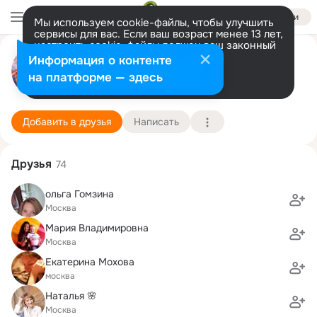
Войти
Мы используем cookie-файлы, чтобы улучшить
сервисы для вас. Если ваш возраст менее 13 лет,
настроить cookie-файлы должен ваш законный
Елена Дедюкова
представитель.
Больше информации
Информация о контенте
Разрешить все
Настроить
на платформе — здесь
Москва
19 марта (45 лет)
26 детская музыкальная школа им. П.И. Юрген
Подробнее
Добавить в друзья
Написать
Друзья
74
ольга Гомзина
Москва
Mария Владимировна
Москва
Екатерина Мохова
москва
Наталья 🌸
Москва