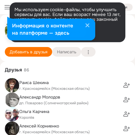
Войти
Мы используем cookie-файлы, чтобы улучшить
сервисы для вас. Если ваш возраст менее 13 лет,
настроить cookie-файлы должен ваш законный
Ирина Глинская
представитель.
Больше информации
Информация о контенте
Разрешить все
Настроить
на платформе — здесь
Королев
27 января (41 год)
2 школа
Подробнее
Добавить в друзья
Написать
Друзья
86
Раиса Шекина
г. Красноармейск (Московская область)
Александр Молодов
дп. Поварово (Солнечногорский район)
Ольга Карчина
Королёв
Алексей Корниенко
г. Красноармейск (Московская область)