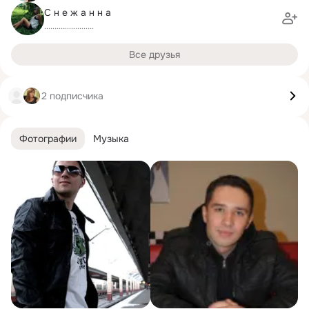
С н е ж а н н а
........................
Все друзья
2 подписчика
Фотографии
Музыка