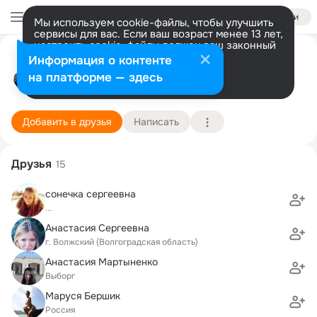
Войти
Мы используем cookie-файлы, чтобы улучшить
сервисы для вас. Если ваш возраст менее 13 лет,
настроить cookie-файлы должен ваш законный
Дмитрий Русин
представитель.
Больше информации
Информация о контенте
Разрешить все
Настроить
на платформе — здесь
Выборг
25 ноября (37 лет)
Каменская школа
Подробнее
Добавить в друзья
Написать
Друзья
15
сонечка сергеевна
...
Анастасия Сергеевна
г. Волжский (Волгоградская область)
Анастасия Мартыненко
Выборг
Маруся Бершик
Россия