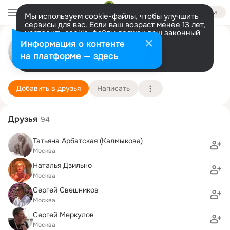
Войти
Мы используем cookie-файлы, чтобы улучшить
сервисы для вас. Если ваш возраст менее 13 лет,
настроить cookie-файлы должен ваш законный
Алексей Шамраев
представитель.
Больше информации
Информация о контенте
Разрешить все
Настроить
на платформе — здесь
Москва
26 марта (55 лет)
38 школа
Подробнее
Добавить в друзья
Написать
Друзья
94
Татьяна Арбатская (Калмыкова)
Москва
Наталья Дзильно
Москва
Сергей Свешников
Москва
Сергей Меркулов
Москва