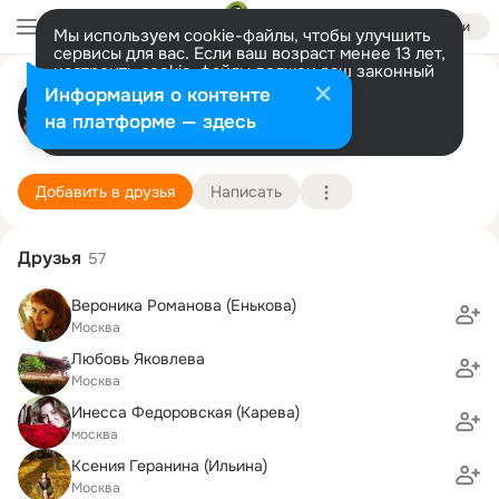
Войти
Мы используем cookie-файлы, чтобы улучшить
сервисы для вас. Если ваш возраст менее 13 лет,
настроить cookie-файлы должен ваш законный
Вероника Енькова (Артемьева)
представитель.
Больше информации
Информация о контенте
Разрешить все
Настроить
на платформе — здесь
Москва
3 июня (43 года)
1321 школа
Подробнее
Добавить в друзья
Написать
Друзья
57
Вероника Романова (Енькова)
Моcква
Любовь Яковлева
Москва
Инесса Федоровская (Карева)
москва
Ксения Геранина (Ильина)
Москва