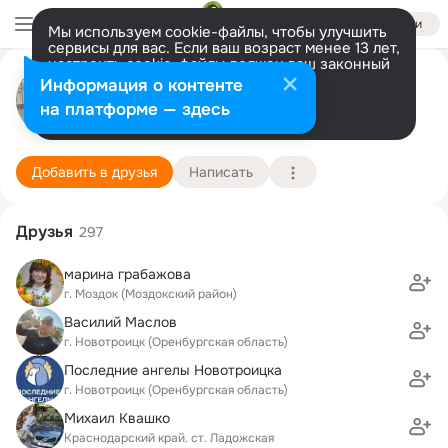
Войти
Мы используем cookie-файлы, чтобы улучшить
сервисы для вас. Если ваш возраст менее 13 лет,
настроить cookie-файлы должен ваш законный
Татьяна Троян (Фуникова)
представитель.
Больше информации
Информация о контенте
Разрешить все
Настроить
на платформе — здесь
Новотроицк
30 мая
116 школа
Подробнее
Добавить в друзья
Написать
Друзья
297
марина грабажова
г. Моздок (Моздокский район)
Василий Маслов
г. Новотроицк (Оренбургская область)
Последние ангелы Новотроицка
г. Новотроицк (Оренбургская область)
Михаил Квашко
Краснодарский край. ст. Ладожская