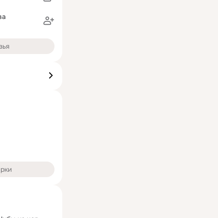
ва
зья
арки