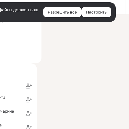
Войти
e-файлы должен ваш
Разрешить все
Настроить
Правая
дний визит: 7 сен 2011
колонка
ский колледж им. Ивана Федорова
-та
марина
а