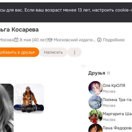
ы для вас. Если ваш возраст менее 13 лет, настроить cooki
После
ьга Косарева
Москва
8 мая (40 лет)
Московский издательско-полиграфиче
Подробнее
обавить в друзья
Написать
Друзья
11
Оля КрОЛЯ
Москва
Полина Тра-та
Москва
Маргарита Ша
Москва
Лена Федоров