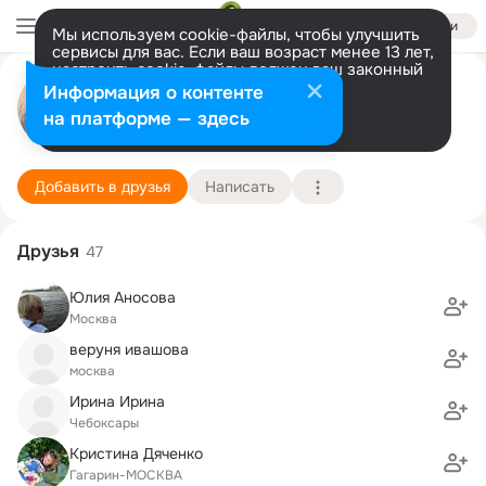
Войти
Мы используем cookie-файлы, чтобы улучшить
сервисы для вас. Если ваш возраст менее 13 лет,
настроить cookie-файлы должен ваш законный
Светлана Лазаренко
представитель.
Больше информации
Информация о контенте
Разрешить все
Настроить
на платформе — здесь
Москва
25 августа (43 года)
97 детская музыкальная школа
Подробнее
Добавить в друзья
Написать
Друзья
47
Юлия Аносова
Москва
веруня ивашова
москва
Ирина Ирина
Чебоксары
Кристина Дяченко
Гагарин-МОСКВА