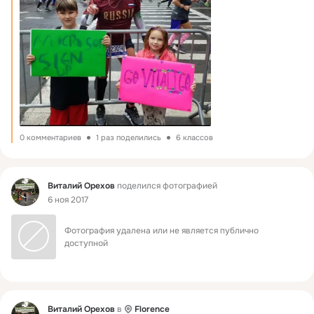
0 комментариев
1 раз поделились
6 классов
Фид
Виталий Орехов
поделился фотографией
6 ноя 2017
Фотография удалена или не является публично 
доступной
Фид
Виталий Орехов
в
Florence