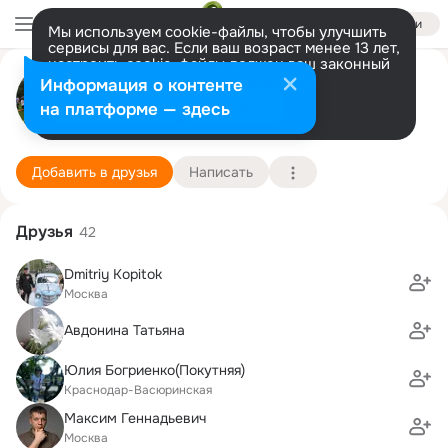
Войти
Мы используем cookie-файлы, чтобы улучшить
сервисы для вас. Если ваш возраст менее 13 лет,
настроить cookie-файлы должен ваш законный
Виталий Орехов
представитель.
Больше информации
Информация о контенте
Разрешить все
Настроить
на платформе — здесь
Manhattan, NY
23 ноября (54 года)
46 школа (с лицейскими классами)
Подробнее
Добавить в друзья
Написать
Друзья
42
Dmitriy Kopitok
Москва
Авдонина Татьяна
Юлия Богриенко(Покутняя)
Краснодар-Васюринская
Максим Геннадьевич
Москва