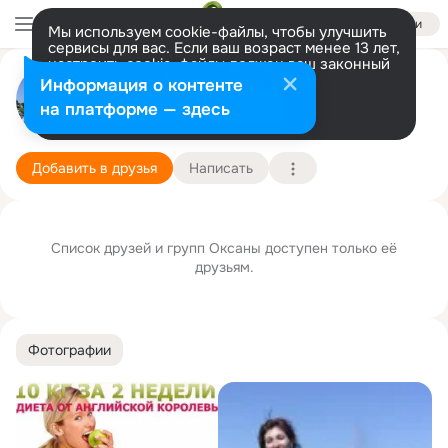
Войти
Мы используем cookie-файлы, чтобы улучшить
сервисы для вас. Если ваш возраст менее 13 лет,
настроить cookie-файлы должен ваш законный
представитель.
Больше информации
Оксана Мелькумова
Информация о контенте
Разрешить все
Настроить
на платформе — здесь
Санкт Петербург
3 мая
Подробнее
Добавить в друзья
Написать
Список друзей и групп Оксаны доступен только её
друзьям.
Фотографии