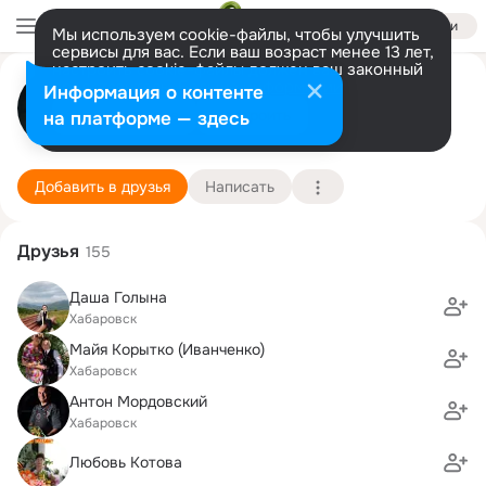
Войти
Мы используем cookie-файлы, чтобы улучшить
сервисы для вас. Если ваш возраст менее 13 лет,
настроить cookie-файлы должен ваш законный
Денис Викторович
представитель.
Больше информации
Информация о контенте
Разрешить все
Настроить
на платформе — здесь
Москва
2 ноября (43 года)
47 школа
Подробнее
Добавить в друзья
Написать
Друзья
155
Даша Голына
Хабаровск
Майя Корытко (Иванченко)
Хабаровск
Антон Мордовский
Хабаровск
Любовь Котова