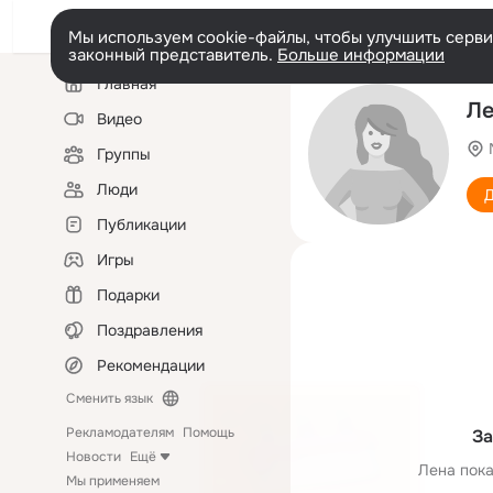
Мы используем cookie-файлы, чтобы улучшить сервис
законный представитель.
Больше информации
Левая
Главная
колонка
Ле
Видео
Группы
Люди
Д
Публикации
Игры
Подарки
Поздравления
Рекомендации
Сменить язык
Рекламодателям
Помощь
За
Новости
Ещё
Лена пока
Мы применяем