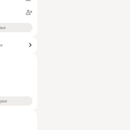
зья
ка
арки