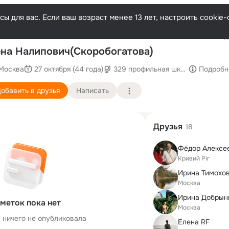
ы для вас. Если ваш возраст менее 13 лет, настроить cooki
Последн
на Налипович(Скоробогатова)
Москва
27 октября (44 года)
329 профильная школа при ГУУ
Подробн
обавить в друзья
Написать
Друзья
18
Кривий Ріг
Ирина Тимохов
Москва
меток пока нет
Москва
 ничего не опубликовала
Елена RF