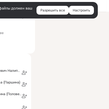
Войти
e-файлы должен ваш
Разрешить все
Настроить
Правая
ий визит: 29 мар 2013
колонка
ее
Фёдор Алексеевич Налипович
а (Паршина)
Ирина Добрынина (Половенко)