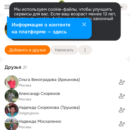
Войти
Мы используем cookie-файлы, чтобы улучшить
сервисы для вас. Если ваш возраст менее 13 лет,
настроить cookie-файлы должен ваш законный
Ольга Бодрова
представитель.
Больше информации
Информация о контенте
Разрешить все
Настроить
на платформе — здесь
Москва
28 июня (53 года)
876 школа
Подробнее
Добавить в друзья
Написать
Друзья
21
Ольга Виноградова (Аржанова)
Москва
Александр Скорюков
Москва
Надежда Скорюкова (Трушова)
Dolgorykovo
Надежда Москаленко
Москва