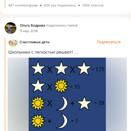
467 комментариев
43K раз поделились
765K классов
Фид
Ольга Бодрова
поделилась темой
9 мар 2016
Подписаться
Счастливые дети
Школьники с легкостью решают!
 ...