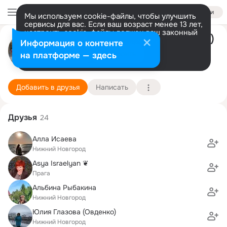
Войти
Мы используем cookie-файлы, чтобы улучшить
сервисы для вас. Если ваш возраст менее 13 лет,
настроить cookie-файлы должен ваш законный
Светлана Соколова ( Гречухина)
представитель.
Больше информации
Информация о контенте
Разрешить все
Настроить
на платформе — здесь
Н.Новгород
27 августа (49 лет)
78 школа
Подробнее
Добавить в друзья
Написать
Друзья
24
Алла Исаева
Нижний Новгород
Asya Israelyan ❦
Прага
Альбина Рыбакина
Нижний Новгород
Юлия Глазова (Овденко)
Нижний Новгород