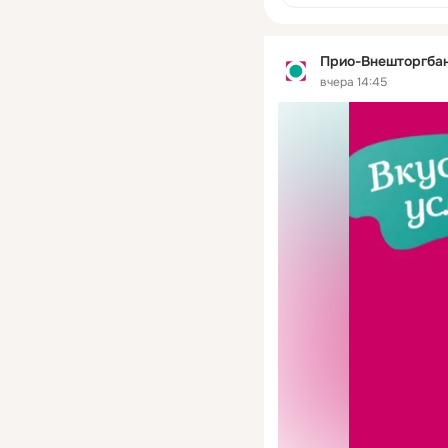
https://priovtb.com/ne
chyetnyy-schyet-v-prio
vneshtorgbanke/
Прио-Внешторгба
вчера 14:45