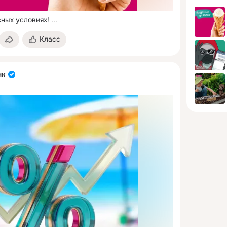
дохода и спокойно
планировать свои финансы.
сных условиях!
 ...
Класс
нк