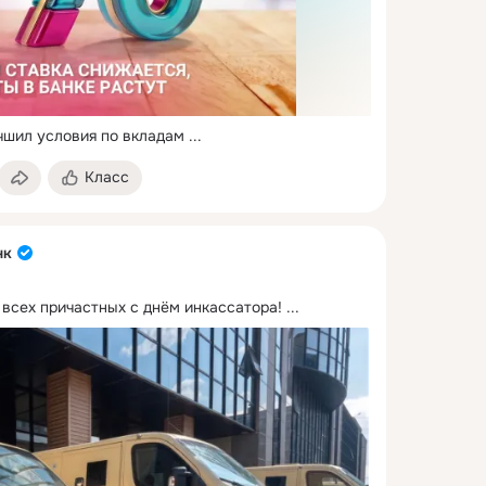
чшил условия по вкладам
 ...
Класс
нк
 всех причастных с днём инкассатора!
 ...