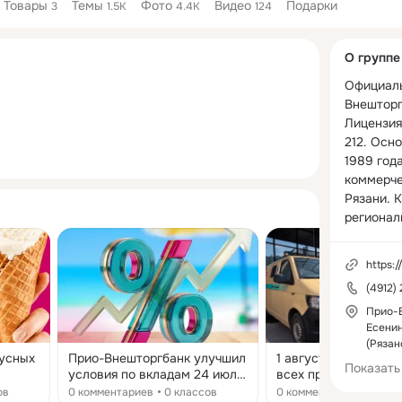
Товары
Темы
Фото
Видео
Подарки
3
1.5K
4.4K
124
Дополнитель
О группе
колонка
Официаль
Внешторгб
Лицензия
212. Осно
1989 года
коммерче
Рязани. 
регионал
Рязанской
https:/
Здесь вы 
(4912)
продуктах
банка, ан
Прио-
Есенин
мероприя
(Рязан
по банко
кусных
Прио-Внешторгбанк улучшил
1 августа – поздрав
полезные
Показать
условия по вкладам 24 июля
всех причастных с 
другое.

2026 года Банк России
инкассатора! О важ
ов
0 комментариев
0 классов
0 комментариев
0 кла