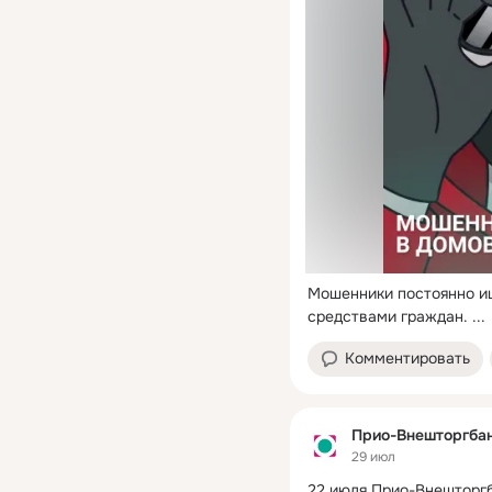
Мошенники постоянно и
средствами граждан.
 ...
Комментировать
Прио-Внешторгба
29 июл
22 июля Прио-Внешторгб