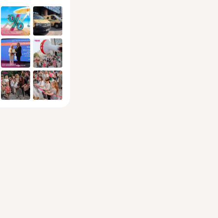
сотрудником управляющей
компании или
администратором чата, они
сообщают, что для
подтверждения личности
необходимо сообщить код из
СМС. Чтобы усилить
психологическое давление,
злоумышленники пишут:
«Все соседи уже
подтвердили свои данные,
только вы ещё не отправили
код» или «Без
подтверждения вас удалят
из чата». Создавая
ощущение срочности и
доверия, мошенники
пытаются убедить человека
сообщить код
подтверждения. На самом
деле такой код может
использоваться для входа в
личный кабинет на портале
государственных услуг, в
банковском приложении или