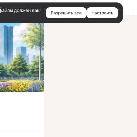
Войти
e-файлы должен ваш
Разрешить все
Настроить
Правая
колонка