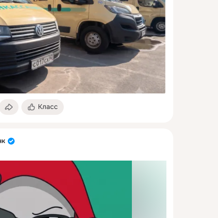
Класс
нк