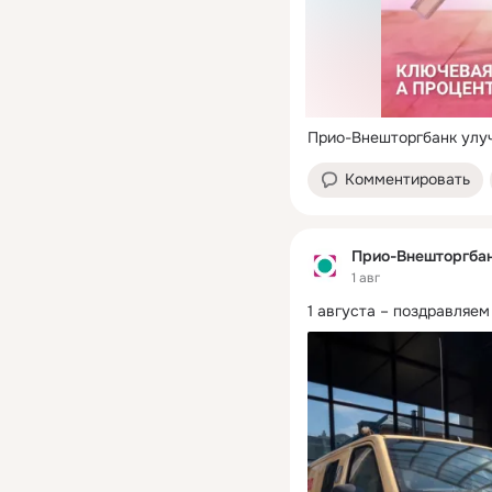
Прио-Внешторгбанк улу
Комментировать
Прио-Внешторгба
1 авг
1 августа – поздравляем