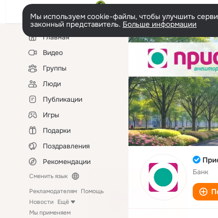
Мы используем cookie-файлы, чтобы улучшить сервис
законный представитель.
Больше информации
Левая
Главная
колонка
Видео
Группы
Люди
Публикации
Игры
Подарки
Поздравления
При
Рекомендации
Банк
Сменить язык
П
Рекламодателям
Помощь
Новости
Ещё
Мы применяем