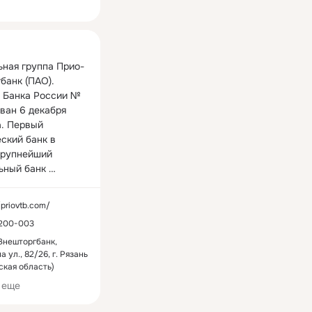
ная
ная группа Прио-
анк (ПАО). 
 Банка России № 
ван 6 декабря 
. Первый 
ский банк в 
Крупнейший 
ьный банк 
 области.

/priovtb.com/
найдёте новости о 
 200-003
 и сервисах 
онсы и отчеты с 
Внешторгбанк,
а ул., 82/26, г. Рязань
тий, консультации 
ская область)
вским услугам, 
ляем
Мошенники постоянно ищут
22 июля Прио-Вн
 советы и многое 
 еще
днём
новые способы завладеть
получил Благодар
ности и
денежными средствами
письмо Президент
ссов
0 комментариев
0 классов
2 комментария
1 кл