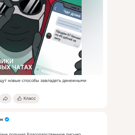
щут новые способы завладеть денежными 
Класс
нк
анк получил Благодарственное письмо 