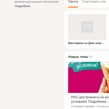
Лента
Участники
рекомендательные технологии
2.8K
Подробнее
Викторина ко Дню книг и авторского права
Новые темы
РКО для бизнеса на в
условиях! Подробнее
рассказали на сайте:
0 комментариев
0 класс