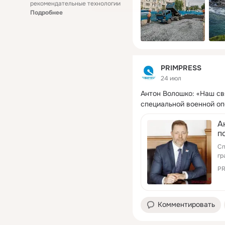
рекомендательные технологии
Подробнее
PRIMPRESS
24 июл
Антон Волошко: «Наш св
специальной военной оп
А
п
в
Сп
гр
PR
Комментировать