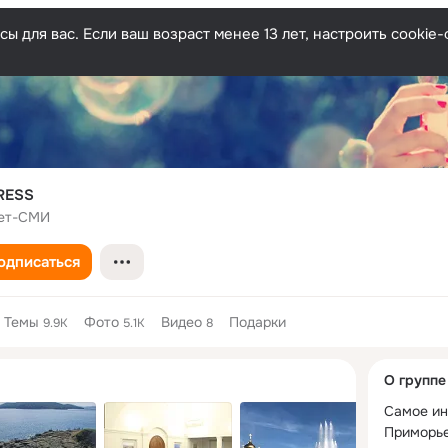
ы для вас. Если ваш возраст менее 13 лет, настроить cooki
RESS
ет-СМИ
одписаться
Темы
Фото
Видео
Подарки
9.9K
5.1K
8
Дополнитель
О группе
колонка
Самое ин
Приморье 