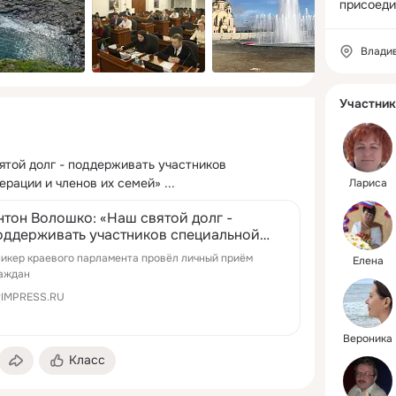
присоеди
Влади
Участник
ятой долг - поддерживать участников 
ерации и членов их семей»
 ...
Лариса
нтон Волошко: «Наш святой долг -
оддерживать участников специальной
оенной операции и членов их семей»
икер краевого парламента провёл личный приём
Елена
аждан
IMPRESS.RU
Вероника
Класс