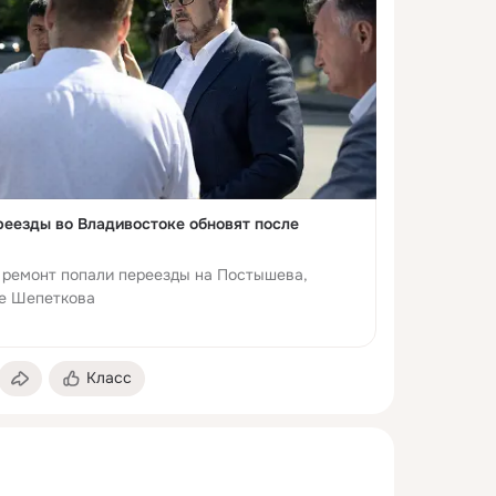
еезды во Владивостоке обновят после
д ремонт попали переезды на Постышева,
це Шепеткова
Класс