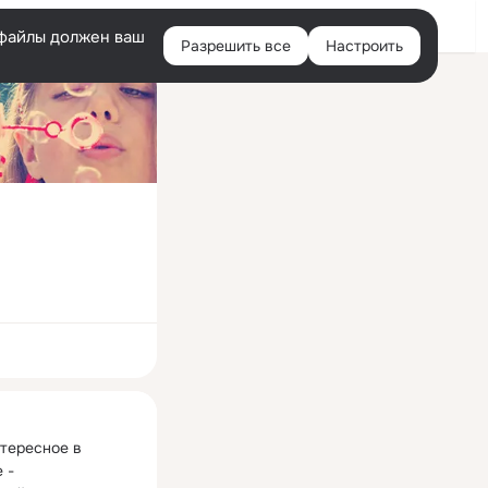
Войти
e-файлы должен ваш
Разрешить все
Настроить
Правая
колонка
ная
тересное в 
- 