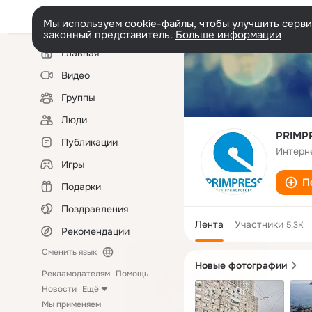
Мы используем cookie-файлы, чтобы улучшить сервис
законный представитель.
Больше информации
Левая
Главная
колонка
Видео
Группы
Люди
PRIMP
Публикации
Интерн
Игры
П
Подарки
Поздравления
Лента
Участники
5.3K
Рекомендации
Сменить язык
Новые фотографии
Рекламодателям
Помощь
Новости
Ещё
Мы применяем