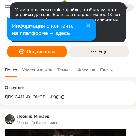
Войти
Мы используем cookie-файлы, чтобы улучшить
сервисы для вас. Если ваш возраст менее 13 лет,
настроить cookie-файлы должен ваш законный
представитель.
Больше информации
Информация о контенте
ПРИКОЛИСТЫ
Разрешить все
Настроить
на платформе — здесь
Подписаться
Еще
Лента
Участники
Темы
Фото
Ещё
4.3K
1K
1.1K
Дополнительная
О группе
колонка
ДЛЯ САМЫХ ЮМОРНЫХ))))))))
Леонид Минаев
15 мая
Добавил видео