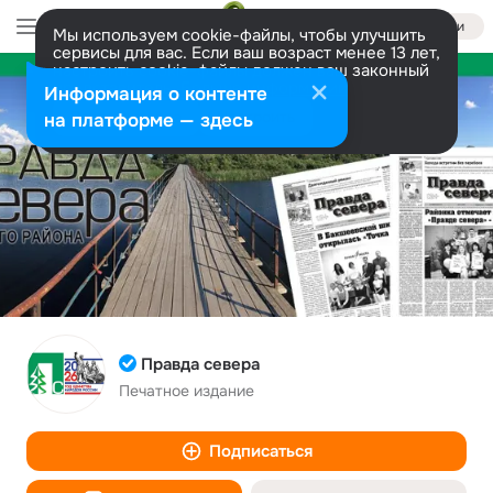
Войти
Мы используем cookie-файлы, чтобы улучшить
сервисы для вас. Если ваш возраст менее 13 лет,
настроить cookie-файлы должен ваш законный
представитель.
Больше информации
Информация о контенте
Разрешить все
Настроить
на платформе — здесь
Правда севера
Печатное издание
Подписаться