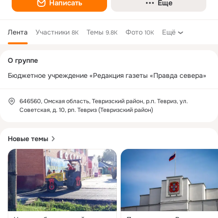
Написать
Еще
Лента
Участники
Темы
Фото
Ещё
8K
9.8K
10K
Дополнительная
О группе
колонка
Бюджетное учреждение «Редакция газеты «Правда севера»
646560, Омская область, Тевризский район, р.п. Тевриз, ул.
Советская, д. 10, рп. Тевриз (Тевризский район)
Новые темы