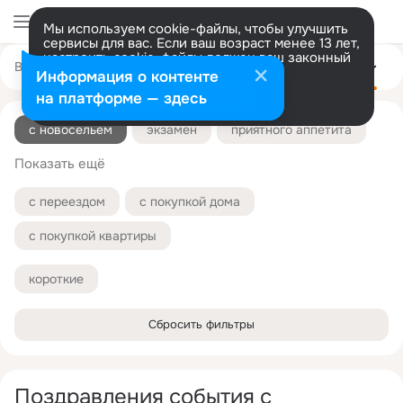
Мы используем cookie-файлы, чтобы улучшить
сервисы для вас. Если ваш возраст менее 13 лет,
настроить cookie-файлы должен ваш законный
Все
С днём рождения
С юбилеем
На свадьбу
Ещё
представитель.
Больше информации
Информация о контенте
Разрешить все
Настроить
на платформе — здесь
с новосельем
экзамен
приятного аппетита
Показать ещё
с беременностью
с днем фирмы
с днем города
с днем организации
с переездом
с покупкой дома
с каникулами
с крестинами
с окончанием
с покупкой квартиры
с открытием
с отпуском
с пенсией
короткие
с первой зарплатой
с первым зубиком
Сбросить фильтры
с победой
с покупкой машины
с получением диплома
с получением паспорта
Поздравления события с