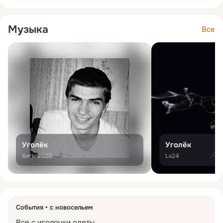
Музыка
Все
Уголёк
Уголёк
Хиты 2020
Lx24
События
с новосельем
Все с иголочки одеты,
