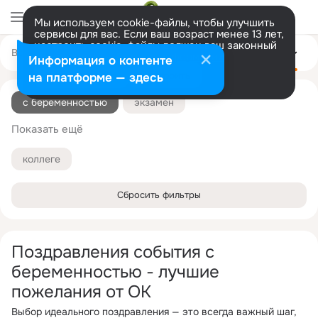
Мы используем cookie-файлы, чтобы улучшить
сервисы для вас. Если ваш возраст менее 13 лет,
настроить cookie-файлы должен ваш законный
Все
С днём рождения
С юбилеем
На свадьбу
Ещё
представитель.
Больше информации
Информация о контенте
Разрешить все
Настроить
на платформе — здесь
с беременностью
экзамен
Показать ещё
приятного аппетита
с днем фирмы
с днем города
с днем организации
коллеге
с каникулами
с крестинами
с новосельем
Сбросить фильтры
с окончанием
с открытием
с отпуском
с пенсией
с первой зарплатой
Поздравления события с
с первым зубиком
с победой
беременностью - лучшие
пожелания от ОК
с покупкой машины
с получением диплома
Выбор идеального поздравления — это всегда важный шаг,